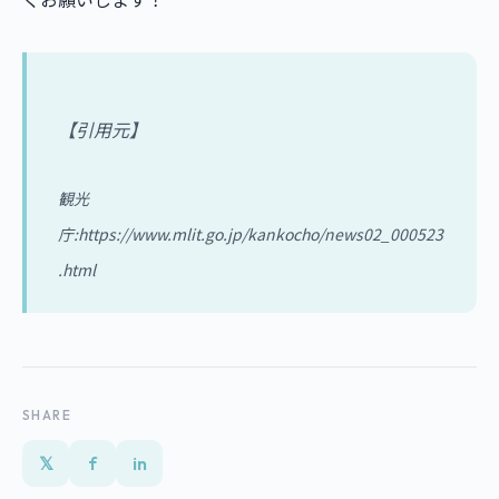
【引用元】
観光
庁:https://www.mlit.go.jp/kankocho/news02_000523
.html
SHARE
𝕏
f
in