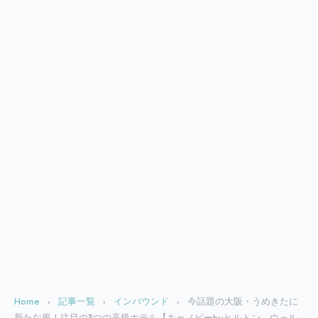
Home
›
記事一覧
›
インバウンド
›
今話題の大阪・うめきたに
新たな風！注目の3つの高級ホテル【キャノピーbyヒルトン、ウォル