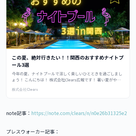
この夏、絶対行きたい！！関西のおすすめナイトプ
ール3選
今年の夏、ナイトプールで涼しく楽しいひとときを過ごしまし
ょう！ こんにちは！ 株式会社Clears広報です！ 暑い夏がやっ
てきましたね☀ 夜になっても暑さが続く中、気分を盛り上げる
株式会社Clears
ナイトプールのシーズ
note記事：
https://note.com/clears/n/n0e26b31325e2
プレスウォーカー記事：