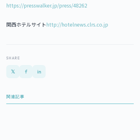
https://presswalker.jp/press/48262
関西ホテルサイト
http://hotelnews.clrs.co.jp
SHARE
𝕏
f
in
関連記事
Clears COO Toi Ikeda Presents at Pl…
2024.11.22