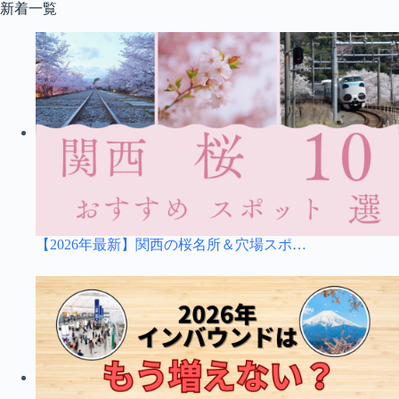
コ
新着一覧
ン
テ
ン
ツ
へ
ス
キ
ッ
プ
【2026年最新】関西の桜名所＆穴場スポ…