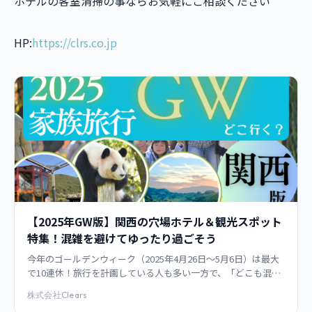
ホテルの客室清掃の事ならお気軽にご相談ください＾＾
HP:
https://clrs.co.jp
【2025年GW版】関西の穴場ホテル＆観光スポット
特集！混雑を避けてゆったり過ごそう
今年のゴールデンウィーク（2025年4月26日～5月6日）は最大
で10連休！旅行を計画している人も多い一方で、「どこも混ん
でて疲れる…」「予約が取れない…」という不安の声も。 そこ
株式会社Clears
で今回は、関西エリア