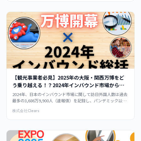
【観光事業者必見】2025年の大阪・関西万博をど
う乗り越える！？2024年インバウンド市場から見
える次の勝機は？
2024年、日本のインバウンド市場に関して訪日外国人数は過去
最多の3,686万9,900人（速報値）を記録し、パンデミック以前
の2019年（3,188万人）を大きく上回りました。 しかし、この
株式会社Clears
数字の裏