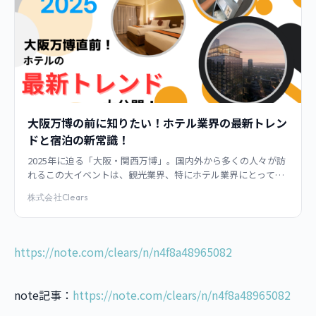
大阪万博の前に知りたい！ホテル業界の最新トレン
ドと宿泊の新常識！
2025年に迫る「大阪・関西万博」。国内外から多くの人々が訪
れるこの大イベントは、観光業界、特にホテル業界にとって大
きな転機となっています！しかし、ただ泊まるだけではもった
株式会社Clears
いない！近年、ホテルは単なる
https://note.com/clears/n/n4f8a48965082
note記事：
https://note.com/clears/n/n4f8a48965082