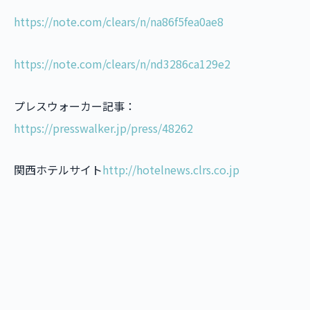
https://note.com/clears/n/na86f5fea0ae8
https://note.com/clears/n/nd3286ca129e2
プレスウォーカー記事：
https://presswalker.jp/press/48262
関西ホテルサイト
http://hotelnews.clrs.co.jp
SHARE
𝕏
f
in