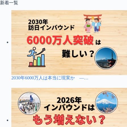
コ
新着一覧
ン
テ
ン
ツ
へ
ス
キ
ッ
プ
2030年6000万人は本当に現実か ―…