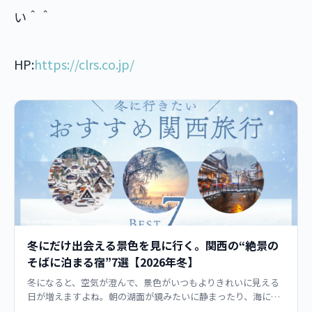
い＾＾
HP:
https://clrs.co.jp/
冬にだけ出会える景色を見に行く。関西の“絶景の
そばに泊まる宿”7選【2026年冬】
冬になると、空気が澄んで、景色がいつもよりきれいに見える
日が増えますよね。朝の湖面が鏡みたいに静まったり、海に霧
が流れたり、山里に雪が積もって音が消えたり…。そんな“冬だ