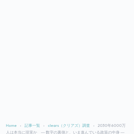
Home
›
記事一覧
›
clears（クリアズ）調査
›
2030年6000万
人は本当に現実か ― 数字の裏側と、いま進んでいる政策の中身 ―