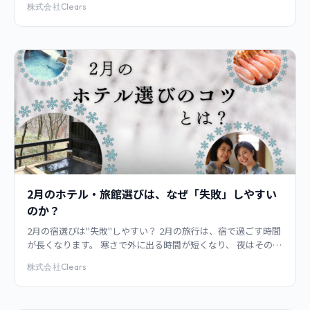
株式会社Clears
けの特別な景色”のそばに泊まれ
2月のホテル・旅館選びは、なぜ「失敗」しやすい
のか？
2月の宿選びは"失敗"しやすい？ 2月の旅行は、宿で過ごす時間
が長くなります。 寒さで外に出る時間が短くなり、 夜はそのま
ま宿の中で終わることが多い。 同じ宿なのに、 春や秋より“良
株式会社Clears
かったり、合わなか