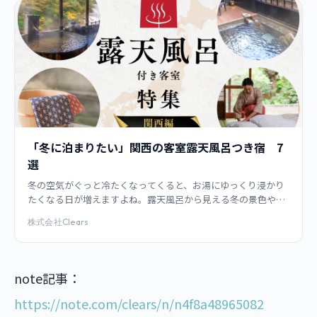
「冬に泊まりたい」関西の客室露天風呂つき宿 7
選
冬の空気がぐっと冷たくなってくると、お湯にゆっくり浸かり
たくなる日が増えますよね。露天風呂から見える冬の景色や、
温まりすぎて少しのぼせそうになるあの感じを思い出すと、ふ
株式会社Clears
と温泉旅行に行きたくなりますね。
note記事：
https://note.com/clears/n/n4f8a48965082