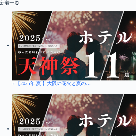
コ
新着一覧
ン
テ
ン
ツ
へ
ス
キ
ッ
プ
? 【2025年 夏 】大阪の花火と夏の…