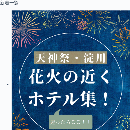
コ
新着一覧
ン
テ
ン
ツ
へ
ス
キ
ッ
プ