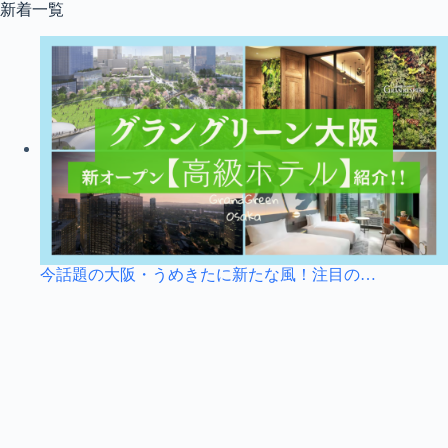
コ
新着一覧
ン
テ
ン
ツ
へ
ス
キ
ッ
プ
今話題の大阪・うめきたに新たな風！注目の…