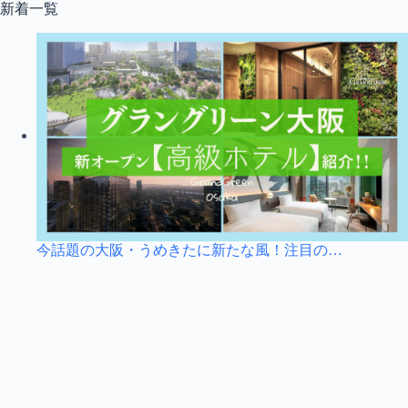
コ
新着一覧
ン
テ
ン
ツ
へ
ス
キ
ッ
プ
今話題の大阪・うめきたに新たな風！注目の…