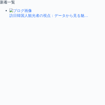
コ
新着一覧
ン
テ
訪日韓国人観光者の視点：データから見る魅…
ン
ツ
へ
ス
キ
ッ
プ