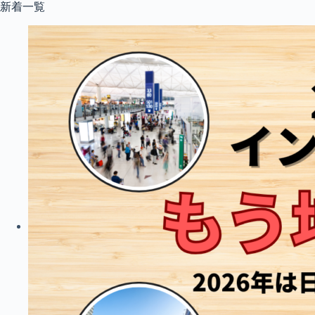
コ
新着一覧
ン
テ
ン
ツ
へ
ス
キ
ッ
プ