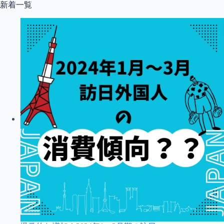
コ
新着一覧
ン
テ
ン
ツ
へ
ス
キ
ッ
プ