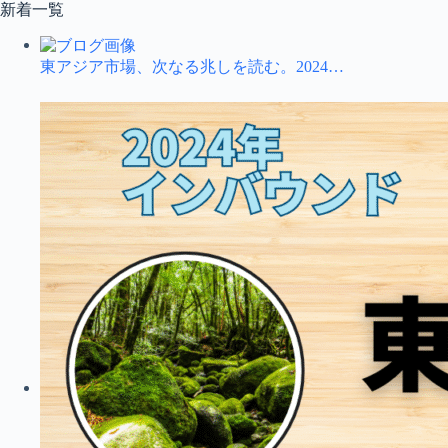
コ
新着一覧
ン
テ
東アジア市場、次なる兆しを読む。2024…
ン
ツ
へ
ス
キ
ッ
プ