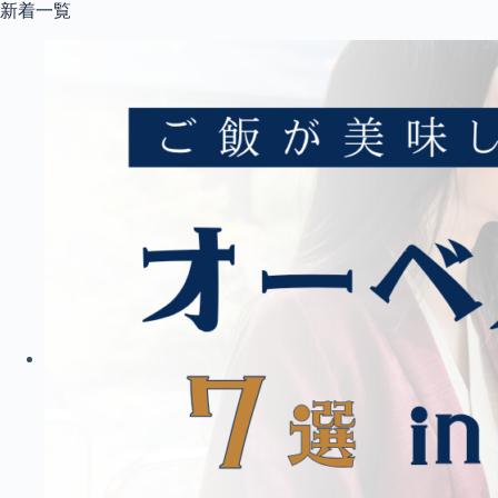
コ
新着一覧
ン
テ
ン
ツ
へ
ス
キ
ッ
プ