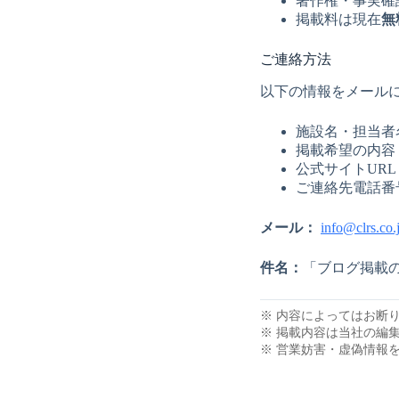
著作権・事実確
掲載料は現在
無
ご連絡方法
以下の情報をメール
施設名・担当者
掲載希望の内容
公式サイトURL
ご連絡先電話番
メール：
info@clrs.co.
件名：
「ブログ掲載
※ 内容によってはお断
※ 掲載内容は当社の編
※ 営業妨害・虚偽情報