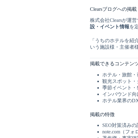
コ
ン
Clearsブログへの
テ
株式会社Clears
ン
設・イベント情報
を
ツ
へ
「うちのホテルを紹
ス
いう施設様・主催者
キ
ッ
プ
掲載できるコンテン
ホテル・旅館・
観光スポット・
季節イベント・
インバウンド向
ホテル業界のD
掲載の特徴
SEO対策済みの
note.com